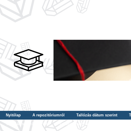
Nyitólap
A repozitóriumról
Tallózás dátum szerint
T
Tallózás szerző szerint
Tallózás nyelv szerint
Tallózás ké