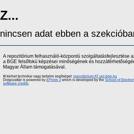
Z...
nincsen adat ebben a szekcióba
A repozitórium felhasználó-központú szolgáltatásfejlesztés
a BGE felsőfokú képzései minőségének és hozzáférhetőségének
Magyar Állam támogatásával.
Itt kérhet technikai vagy tartalmi segítséget:
repozitorium AT uni-bge.hu
Dolgozattár is powered by
EPrints 3
which is developed by the
School of Electr
software credits
.