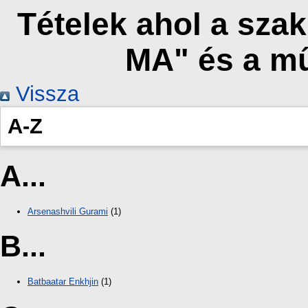
Tételek ahol a sz
MA" és a m
Vissza
A-Z
A...
Arsenashvili Gurami
(1)
B...
Batbaatar Enkhjin
(1)