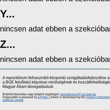
Y...
nincsen adat ebben a szekcióba
Z...
nincsen adat ebben a szekcióba
A repozitórium felhasználó-központú szolgáltatásfejlesztés
a BGE felsőfokú képzései minőségének és hozzáférhetőségének
Magyar Állam támogatásával.
Itt kérhet technikai vagy tartalmi segítséget:
repozitorium AT uni-bge.hu
Dolgozattár is powered by
EPrints 3
which is developed by the
School of Electr
software credits
.