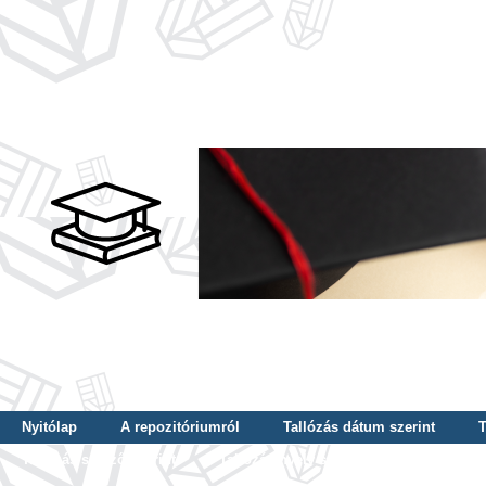
Nyitólap
A repozitóriumról
Tallózás dátum szerint
T
Tallózás szerző szerint
Tallózás nyelv szerint
Tallózás ké