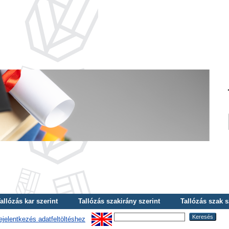
allózás kar szerint
Tallózás szakirány szerint
Tallózás szak s
ejelentkezés adatfeltöltéshez