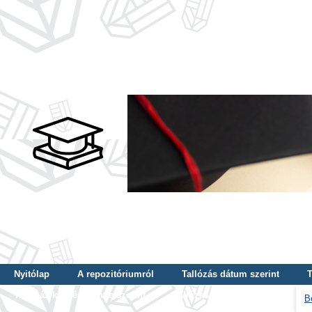
Nyitólap
A repozitóriumról
Tallózás dátum szerint
T
Tallózás képzés szintje szerint
Tallózás kulcsszó szerint
B