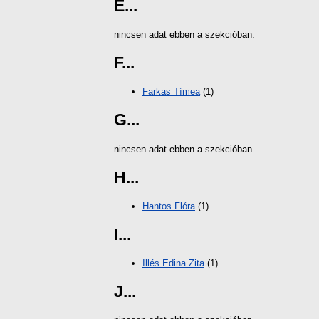
E...
nincsen adat ebben a szekcióban.
F...
Farkas Tímea
(1)
G...
nincsen adat ebben a szekcióban.
H...
Hantos Flóra
(1)
I...
Illés Edina Zita
(1)
J...