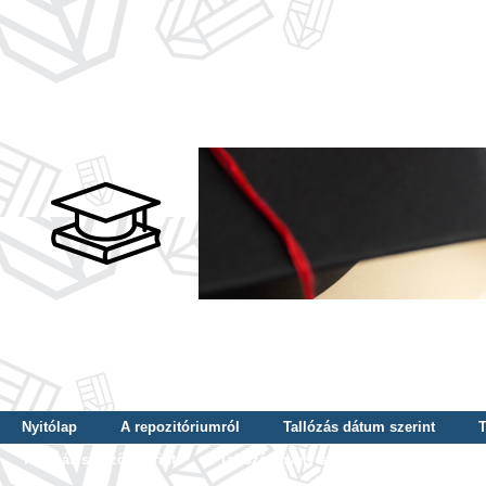
Nyitólap
A repozitóriumról
Tallózás dátum szerint
T
Tallózás szerző szerint
Tallózás nyelv szerint
Tallózás ké