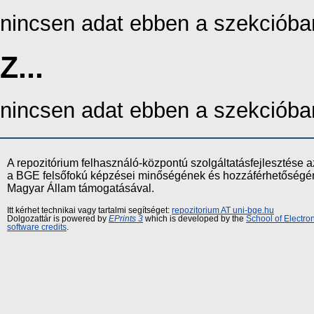
nincsen adat ebben a szekcióba
Z...
nincsen adat ebben a szekcióba
A repozitórium felhasználó-központú szolgáltatásfejlesztés
a BGE felsőfokú képzései minőségének és hozzáférhetőségének
Magyar Állam támogatásával.
Itt kérhet technikai vagy tartalmi segítséget:
repozitorium AT uni-bge.hu
Dolgozattár is powered by
EPrints 3
which is developed by the
School of Electr
software credits
.