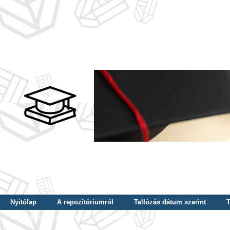
Nyitólap
A repozitóriumról
Tallózás dátum szerint
T
Tallózás szerző szerint
Tallózás nyelv szerint
Tallózás ké