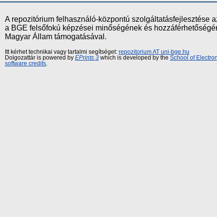
A repozitórium felhasználó-központú szolgáltatásfejlesztés
a BGE felsőfokú képzései minőségének és hozzáférhetőségének
Magyar Állam támogatásával.
Itt kérhet technikai vagy tartalmi segítséget:
repozitorium AT uni-bge.hu
Dolgozattár is powered by
EPrints 3
which is developed by the
School of Electr
software credits
.