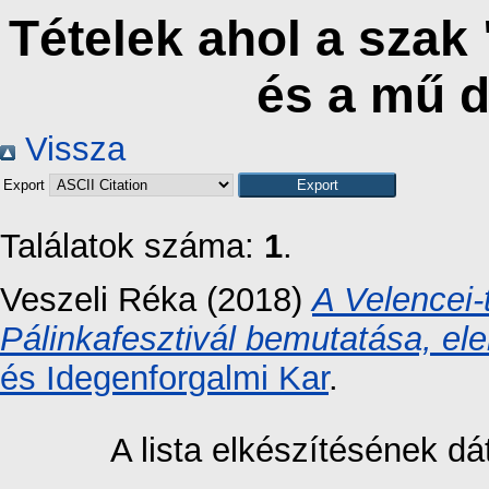
Tételek ahol a szak
és a mű 
Vissza
Export
Találatok száma:
1
.
Veszeli Réka
(2018)
A Velencei-t
Pálinkafesztivál bemutatása, el
és Idegenforgalmi Kar
.
A lista elkészítésének 