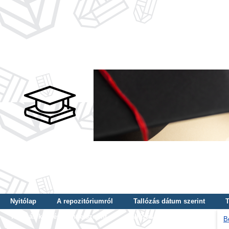
Nyitólap
A repozitóriumról
Tallózás dátum szerint
T
Tallózás képzés szintje szerint
Tallózás kulcsszó szerint
B