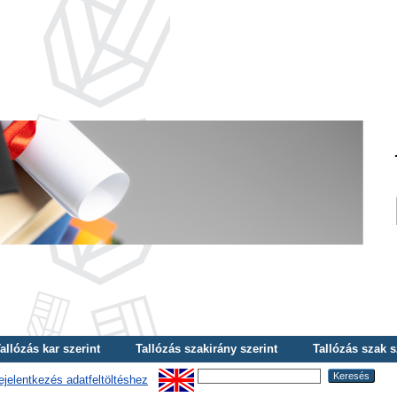
allózás kar szerint
Tallózás szakirány szerint
Tallózás szak s
ejelentkezés adatfeltöltéshez