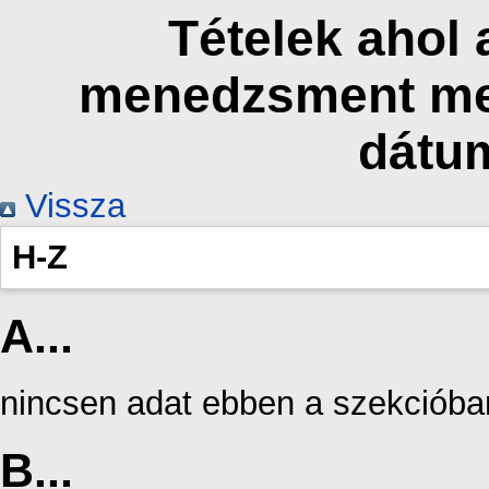
Tételek ahol 
menedzsment me
dátu
Vissza
H-Z
A...
nincsen adat ebben a szekcióba
B...