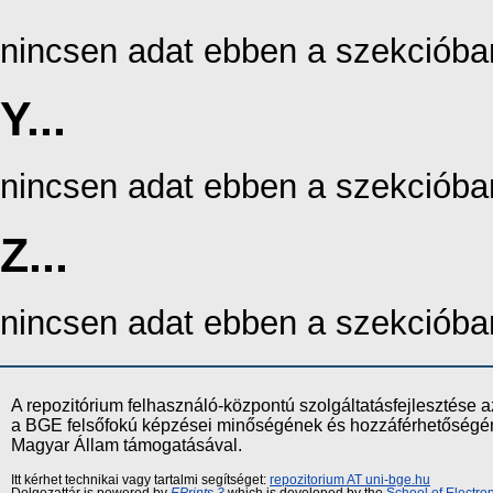
nincsen adat ebben a szekcióba
Y...
nincsen adat ebben a szekcióba
Z...
nincsen adat ebben a szekcióba
A repozitórium felhasználó-központú szolgáltatásfejlesztés
a BGE felsőfokú képzései minőségének és hozzáférhetőségének
Magyar Állam támogatásával.
Itt kérhet technikai vagy tartalmi segítséget:
repozitorium AT uni-bge.hu
Dolgozattár is powered by
EPrints 3
which is developed by the
School of Electr