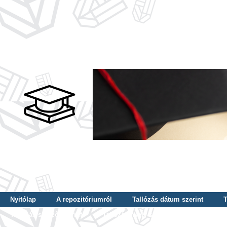
Nyitólap
A repozitóriumról
Tallózás dátum szerint
T
Tallózás szerző szerint
Tallózás nyelv szerint
Tallózás ké