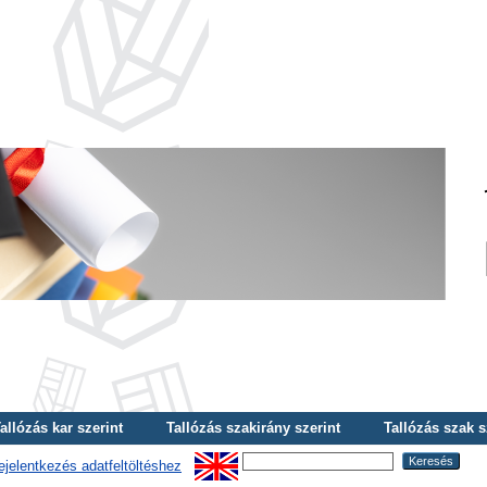
allózás kar szerint
Tallózás szakirány szerint
Tallózás szak s
ejelentkezés adatfeltöltéshez