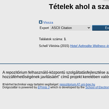
Tételek ahol a s
Vissza
Export
Találatok száma:
1
.
Schell Viktória
(2015)
Hotel Aphrodite Wellness 
A repozitórium felhasználó-központú szolgáltatásfejlesztés
hozzáférhetőségének javításáért" című projekt keretében val
Itt kérhet technikai vagy tartalmi segítséget:
repozitorium AT uni-bge.hu
Dolgozattár is powered by
EPrints 3
which is developed by the
School of Electr