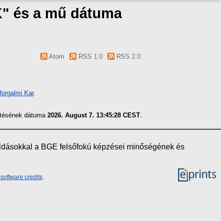
K" és a mű dátuma
Atom
RSS 1.0
RSS 2.0
forgalmi Kar
.
zítésének dátuma
2026. August 7. 13:45:28 CEST
.
oldásokkal a BGE felsőfokú képzései minőségének és
software credits
.