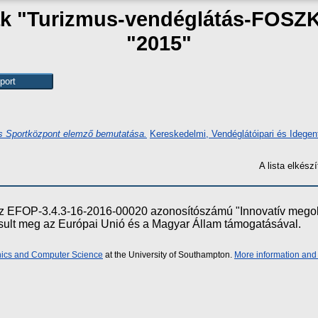
zak "Turizmus-vendéglátás-FOSZ
"2015"
és Sportközpont elemző bemutatása.
Kereskedelmi, Vendéglátóipari és Idegen
A lista elkés
e az EFOP-3.4.3-16-2016-00020 azonosítószámú "Innovatív meg
ósult meg az Európai Unió és a Magyar Állam támogatásával.
onics and Computer Science
at the University of Southampton.
More information and 