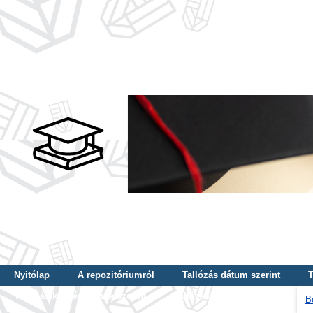
Nyitólap
A repozitóriumról
Tallózás dátum szerint
T
Tallózás képzés szintje szerint
Tallózás kulcsszó szerint
B