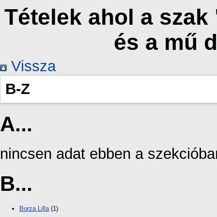
Tételek ahol a szak
és a mű 
Vissza
B-Z
A...
nincsen adat ebben a szekcióba
B...
Borza Lilla
(1)