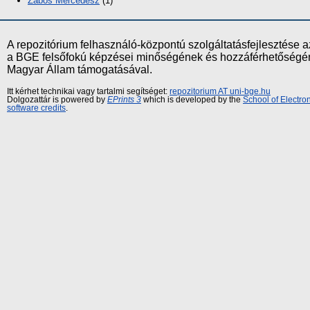
Zabos Mercédesz
(1)
A repozitórium felhasználó-központú szolgáltatásfejlesztés
a BGE felsőfokú képzései minőségének és hozzáférhetőségének
Magyar Állam támogatásával.
Itt kérhet technikai vagy tartalmi segítséget:
repozitorium AT uni-bge.hu
Dolgozattár is powered by
EPrints 3
which is developed by the
School of Electr
software credits
.