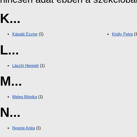
K...
Kárpáti Eszter
(1)
Király Petra
(1
L...
László Henriett
(1)
M...
Meleg Mónika
(1)
N...
Nyeste Anita
(1)