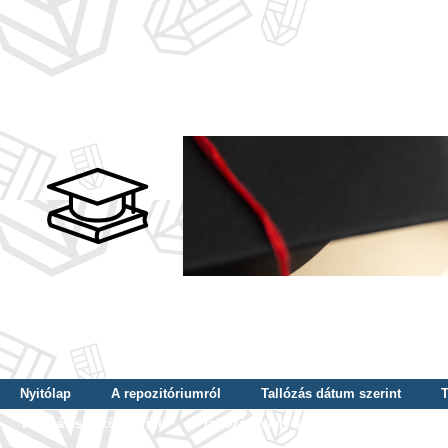
Nyitólap
A repozitóriumról
Tallózás dátum szerint
T
Tallózás szerző szerint
Tallózás nyelv szerint
Tallózás ké