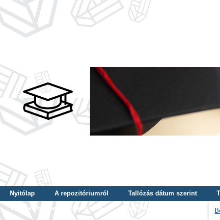
Nyitólap
A repozitóriumról
Tallózás dátum szerint
T
Tallózás képzés szintje szerint
Tallózás kulcsszó szerint
B