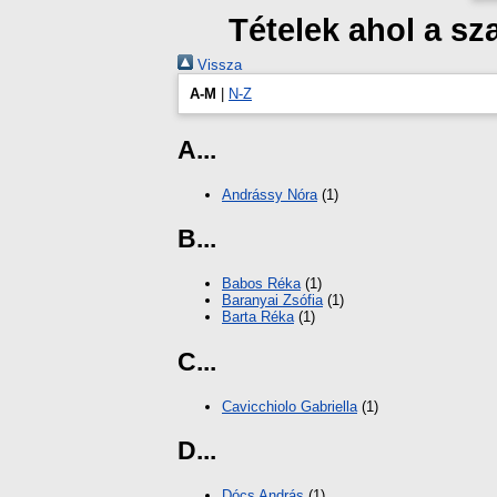
Tételek ahol a s
Vissza
A-M
|
N-Z
A...
Andrássy Nóra
(1)
B...
Babos Réka
(1)
Baranyai Zsófia
(1)
Barta Réka
(1)
C...
Cavicchiolo Gabriella
(1)
D...
Dócs András
(1)