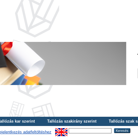
allózás kar szerint
Tallózás szakirány szerint
Tallózás szak s
ejelentkezés adatfeltöltéshez