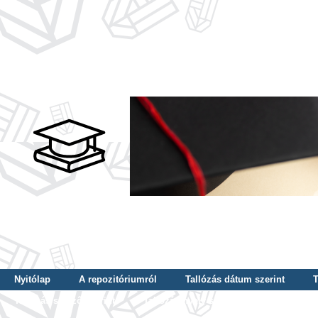
Nyitólap
A repozitóriumról
Tallózás dátum szerint
T
Tallózás szerző szerint
Tallózás nyelv szerint
Tallózás ké