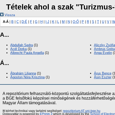
Tételek ahol a szak "Turizmus
Vissza
A-Á
|
B
|
C
|
D-É
|
F
|
G
|
H
|
I-J
|
K
|
L
|
M
|
N
|
O-Ő
|
P
|
R
|
S
|
T
|
U
|
V
|
W
A...
Abdullah Sedra
(1)
Aliczky Zsófi
Acél Dorka
(1)
Ambrus Gréta
Albrecht Paula Angella
(1)
Anga Evelin
(
Á...
Ábrahám Lilianna
(1)
Árus Bence
(1
Ágoston Nóra Krisztina
(1)
Ásin Eszter
(1
A repozitórium felhasználó-központú szolgáltatásfejlesztés
a BGE felsőfokú képzései minőségének és hozzáférhetőségének
Magyar Állam támogatásával.
Itt kérhet technikai vagy tartalmi segítséget:
repozitorium AT uni-bge.hu
Dolgozattár is powered by
EPrints 3
which is developed by the
School of Electr