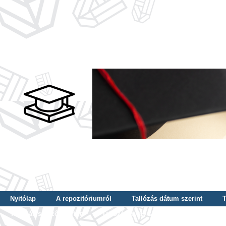
Nyitólap
A repozitóriumról
Tallózás dátum szerint
T
Tallózás szerző szerint
Tallózás nyelv szerint
Tallózás ké