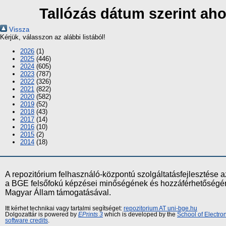
Tallózás dátum szerint aho
Vissza
Kérjük, válasszon az alábbi listából!
2026
(1)
2025
(446)
2024
(605)
2023
(787)
2022
(326)
2021
(822)
2020
(582)
2019
(52)
2018
(43)
2017
(14)
2016
(10)
2015
(2)
2014
(18)
A repozitórium felhasználó-központú szolgáltatásfejlesztés
a BGE felsőfokú képzései minőségének és hozzáférhetőségének
Magyar Állam támogatásával.
Itt kérhet technikai vagy tartalmi segítséget:
repozitorium AT uni-bge.hu
Dolgozattár is powered by
EPrints 3
which is developed by the
School of Electr
software credits
.