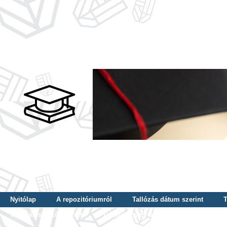
Nyitólap
A repozitóriumról
Tallózás dátum szerint
T
Tallózás szerző szerint
Tallózás nyelv szerint
Tallózás ké