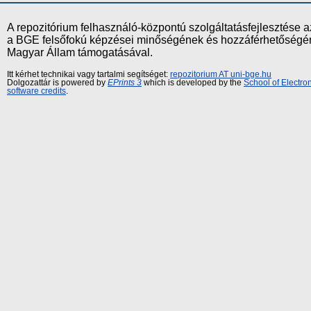
A repozitórium felhasználó-központú szolgáltatásfejlesztés
a BGE felsőfokú képzései minőségének és hozzáférhetőségének
Magyar Állam támogatásával.
Itt kérhet technikai vagy tartalmi segítséget:
repozitorium AT uni-bge.hu
Dolgozattár is powered by
EPrints 3
which is developed by the
School of Electr
software credits
.