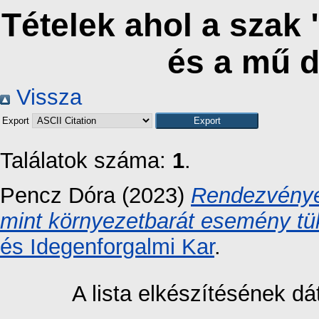
Tételek ahol a szak
és a mű 
Vissza
Export
Találatok száma:
1
.
Pencz Dóra
(2023)
Rendezvények
mint környezetbarát esemény tü
és Idegenforgalmi Kar
.
A lista elkészítésének 