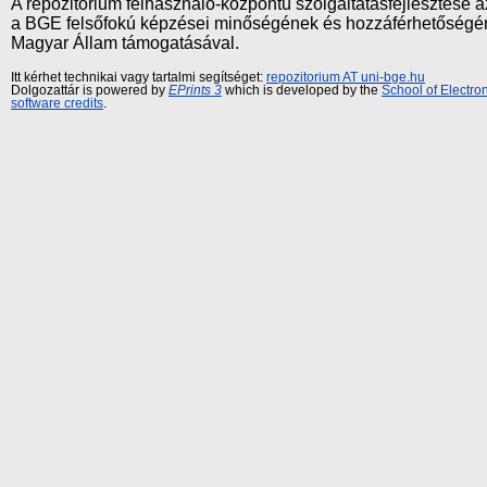
A repozitórium felhasználó-központú szolgáltatásfejlesztés
a BGE felsőfokú képzései minőségének és hozzáférhetőségének
Magyar Állam támogatásával.
Itt kérhet technikai vagy tartalmi segítséget:
repozitorium AT uni-bge.hu
Dolgozattár is powered by
EPrints 3
which is developed by the
School of Electr
software credits
.