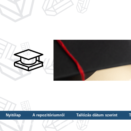
Nyitólap
A repozitóriumról
Tallózás dátum szerint
T
Tallózás szerző szerint
Tallózás nyelv szerint
Tallózás ké