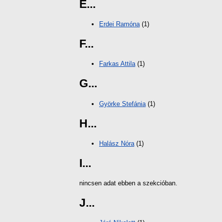
E...
Erdei Ramóna
(1)
F...
Farkas Attila
(1)
G...
Györke Stefánia
(1)
H...
Halász Nóra
(1)
I...
nincsen adat ebben a szekcióban.
J...