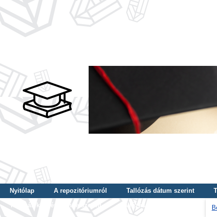
Nyitólap
A repozitóriumról
Tallózás dátum szerint
T
Tallózás képzés szintje szerint
Tallózás kulcsszó szerint
B