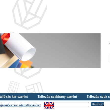
allózás kar szerint
Tallózás szakirány szerint
Tallózás szak s
ejelentkezés adatfeltöltéshez