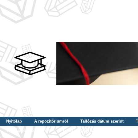
Nyitólap
A repozitóriumról
Tallózás dátum szerint
T
Tallózás szerző szerint
Tallózás nyelv szerint
Tallózás ké