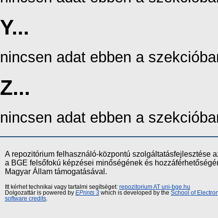
Y...
nincsen adat ebben a szekcióba
Z...
nincsen adat ebben a szekcióba
A repozitórium felhasználó-központú szolgáltatásfejlesztés
a BGE felsőfokú képzései minőségének és hozzáférhetőségének
Magyar Állam támogatásával.
Itt kérhet technikai vagy tartalmi segítséget:
repozitorium AT uni-bge.hu
Dolgozattár is powered by
EPrints 3
which is developed by the
School of Electr
software credits
.