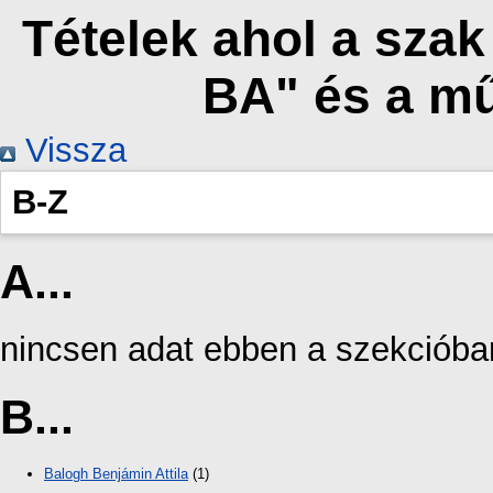
Tételek ahol a sza
BA" és a m
Vissza
B-Z
A...
nincsen adat ebben a szekcióba
B...
Balogh Benjámin Attila
(1)