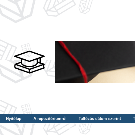
Nyitólap
A repozitóriumról
Tallózás dátum szerint
T
Tallózás szerző szerint
Tallózás nyelv szerint
Tallózás ké