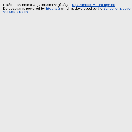
Itt kérhet technikai vagy tartalmi segítséget:
repozitorium AT uni-bge.hu
Dolgozattár is powered by
EPrints 3
which is developed by the
School of Electr
software credits
.