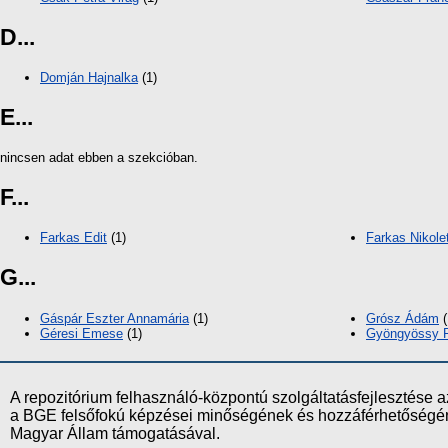
D...
Domján Hajnalka
(1)
E...
nincsen adat ebben a szekcióban.
F...
Farkas Edit
(1)
Farkas Nikole
G...
Gáspár Eszter Annamária
(1)
Grósz Ádám
(
Géresi Emese
(1)
Gyöngyössy F
A repozitórium felhasználó-központú szolgáltatásfejlesztés
a BGE felsőfokú képzései minőségének és hozzáférhetőségének
Magyar Állam támogatásával.