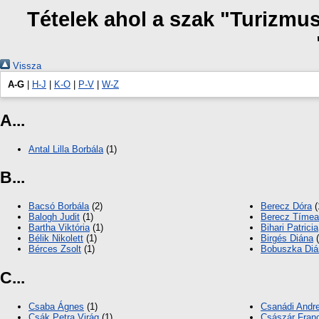
Tételek ahol a szak "Turizmu
Vissza
A-G
|
H-J
|
K-O
|
P-V
|
W-Z
A...
Antal Lilla Borbála
(1)
B...
Bacsó Borbála
(2)
Berecz Dóra
(
Balogh Judit
(1)
Berecz Tímea
Bartha Viktória
(1)
Bihari Patricia
Bélik Nikolett
(1)
Birgés Diána
(
Bérces Zsolt
(1)
Bobuszka Diá
C...
Csaba Ágnes
(1)
Csanádi Andr
Csák Petra Virág
(1)
Császár Fran