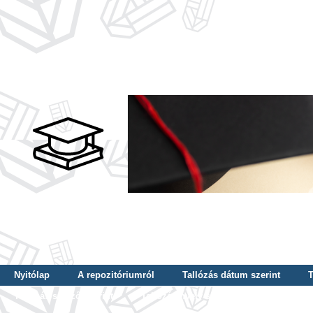
Nyitólap
A repozitóriumról
Tallózás dátum szerint
T
Tallózás szerző szerint
Tallózás nyelv szerint
Tallózás ké