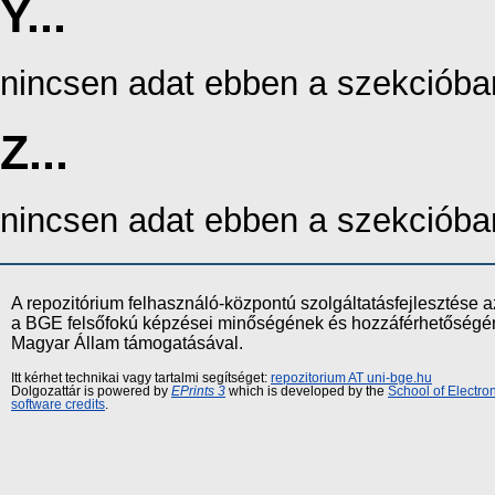
Y...
nincsen adat ebben a szekcióba
Z...
nincsen adat ebben a szekcióba
A repozitórium felhasználó-központú szolgáltatásfejlesztés
a BGE felsőfokú képzései minőségének és hozzáférhetőségének
Magyar Állam támogatásával.
Itt kérhet technikai vagy tartalmi segítséget:
repozitorium AT uni-bge.hu
Dolgozattár is powered by
EPrints 3
which is developed by the
School of Electr
software credits
.