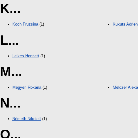
K...
Koch Fruzsina
(1)
Kukuts Adrien
L...
Lelkes Henriett
(1)
M...
Megyeri Roxána
(1)
Melczer Alexa
N...
Németh Nikolett
(1)
O...