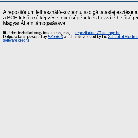
A repozitórium felhasználó-központú szolgáltatásfejlesztés
a BGE felsőfokú képzései minőségének és hozzáférhetőségének
Magyar Állam támogatásával.
Itt kérhet technikai vagy tartalmi segítséget:
repozitorium AT uni-bge.hu
Dolgozattár is powered by
EPrints 3
which is developed by the
School of Electr
software credits
.