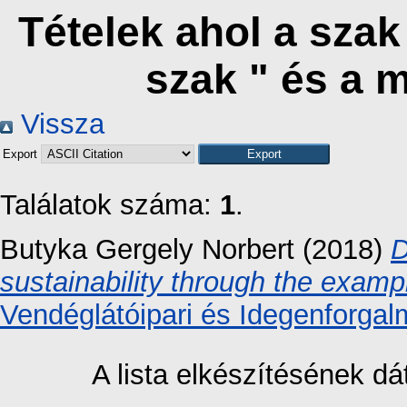
Tételek ahol a sza
szak " és a 
Vissza
Export
Találatok száma:
1
.
Butyka Gergely Norbert
(2018)
D
sustainability through the exampl
Vendéglátóipari és Idegenforgal
A lista elkészítésének 