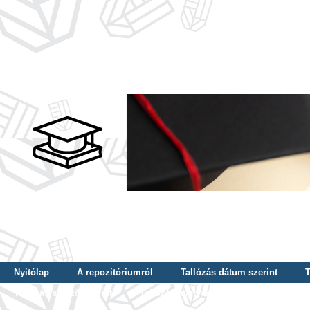
Nyitólap
A repozitóriumról
Tallózás dátum szerint
T
Tallózás szerző szerint
Tallózás nyelv szerint
Tallózás ké