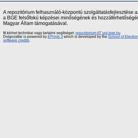
A repozitórium felhasználó-központú szolgáltatásfejlesztés
a BGE felsőfokú képzései minőségének és hozzáférhetőségének
Magyar Állam támogatásával.
Itt kérhet technikai vagy tartalmi segítséget:
repozitorium AT uni-bge.hu
Dolgozattár is powered by
EPrints 3
which is developed by the
School of Electr
software credits
.