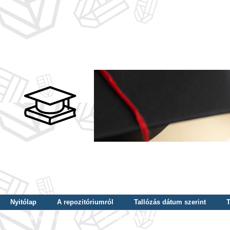
Nyitólap
A repozitóriumról
Tallózás dátum szerint
T
Tallózás szerző szerint
Tallózás nyelv szerint
Tallózás ké