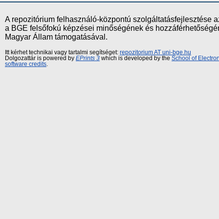
A repozitórium felhasználó-központú szolgáltatásfejlesztés
a BGE felsőfokú képzései minőségének és hozzáférhetőségének
Magyar Állam támogatásával.
Itt kérhet technikai vagy tartalmi segítséget:
repozitorium AT uni-bge.hu
Dolgozattár is powered by
EPrints 3
which is developed by the
School of Electr
software credits
.