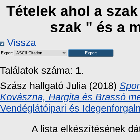
Tételek ahol a sza
szak " és a 
Vissza
Export
Találatok száma:
1
.
Szász hallgató Julia
(2018)
Spor
Kovászna, Hargita és Brassó m
Vendéglátóipari és Idegenforgal
A lista elkészítésének 