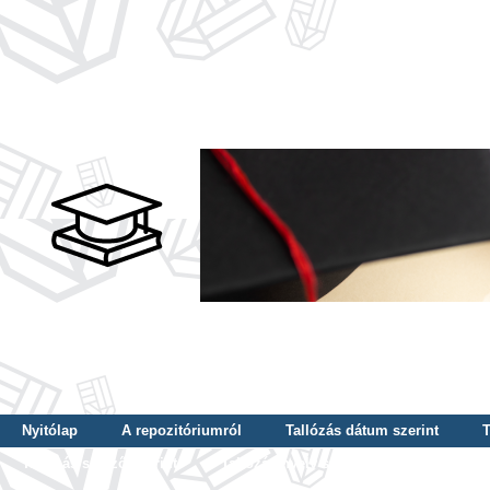
Nyitólap
A repozitóriumról
Tallózás dátum szerint
T
Tallózás szerző szerint
Tallózás nyelv szerint
Tallózás ké