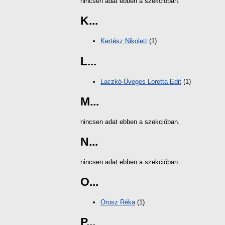
nincsen adat ebben a szekcióban.
K...
Kertész Nikolett
(1)
L...
Laczkó-Üveges Loretta Edit
(1)
M...
nincsen adat ebben a szekcióban.
N...
nincsen adat ebben a szekcióban.
O...
Orosz Réka
(1)
P...