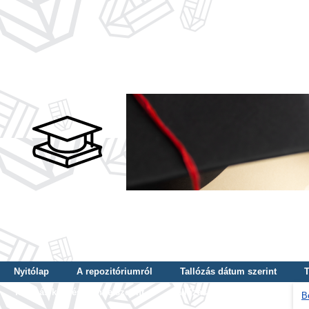
Nyitólap
A repozitóriumról
Tallózás dátum szerint
T
Tallózás képzés szintje szerint
Tallózás kulcsszó szerint
B