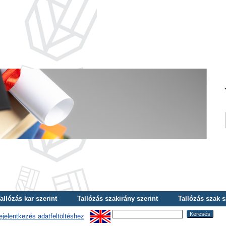
allózás kar szerint
Tallózás szakirány szerint
Tallózás szak s
ejelentkezés adatfeltöltéshez