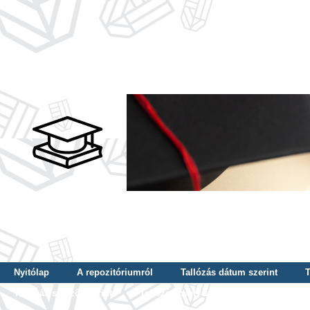
Nyitólap
A repozitóriumról
Tallózás dátum szerint
T
Tallózás szerző szerint
Tallózás nyelv szerint
Tallózás ké