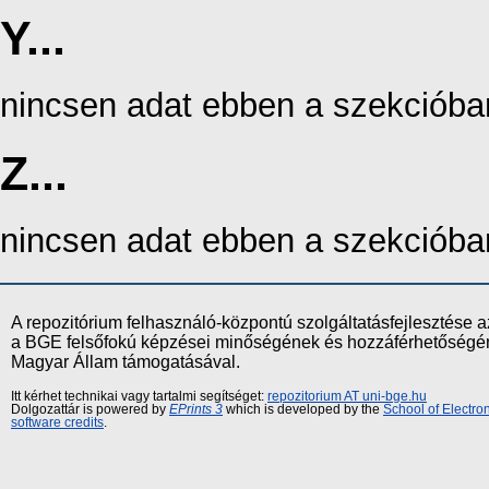
Y...
nincsen adat ebben a szekcióba
Z...
nincsen adat ebben a szekcióba
A repozitórium felhasználó-központú szolgáltatásfejlesztés
a BGE felsőfokú képzései minőségének és hozzáférhetőségének
Magyar Állam támogatásával.
Itt kérhet technikai vagy tartalmi segítséget:
repozitorium AT uni-bge.hu
Dolgozattár is powered by
EPrints 3
which is developed by the
School of Electr
software credits
.