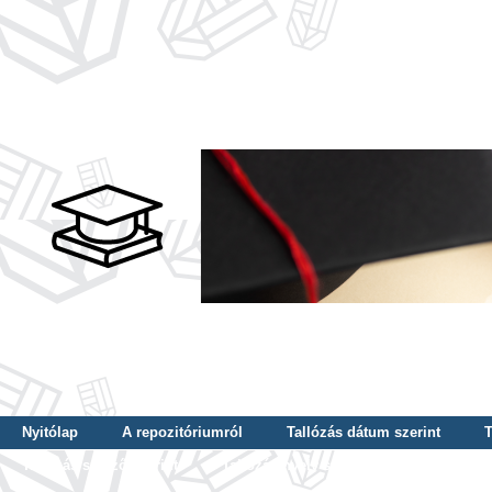
Nyitólap
A repozitóriumról
Tallózás dátum szerint
T
Tallózás szerző szerint
Tallózás nyelv szerint
Tallózás ké