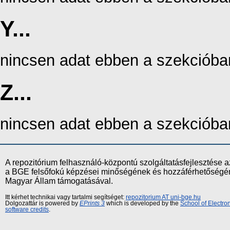
Y...
nincsen adat ebben a szekcióba
Z...
nincsen adat ebben a szekcióba
A repozitórium felhasználó-központú szolgáltatásfejlesztés
a BGE felsőfokú képzései minőségének és hozzáférhetőségének
Magyar Állam támogatásával.
Itt kérhet technikai vagy tartalmi segítséget:
repozitorium AT uni-bge.hu
Dolgozattár is powered by
EPrints 3
which is developed by the
School of Electr
software credits
.