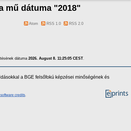
s a mű dátuma "2018"
Atom
RSS 1.0
RSS 2.0
zítésének dátuma
2026. August 8. 11:25:05 CEST
.
oldásokkal a BGE felsőfokú képzései minőségének és
software credits
.