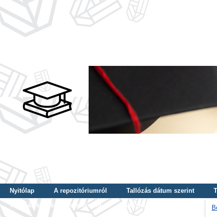
Nyitólap
A repozitóriumról
Tallózás dátum szerint
T
Tallózás képzés szintje szerint
Tallózás kulcsszó szerint
B