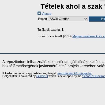
Tételek ahol a szak
Vissza
Export
Találatok száma:
1
.
Erdős Edina Anett
(2018)
Magyar motorosok és a 
A repozitórium felhasználó-központú szolgáltatásfejlesztés
hozzáférhetőségének javításáért" című projekt keretében val
Itt kérhet technikai vagy tartalmi segítséget:
repozitorium AT uni-bge.hu
Dolgozattár is powered by
EPrints 3
which is developed by the
School of Electr