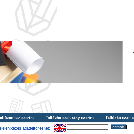
allózás kar szerint
Tallózás szakirány szerint
Tallózás szak s
ejelentkezés adatfeltöltéshez