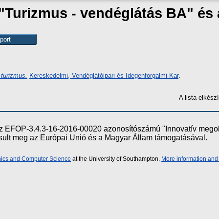
 "Turizmus - vendéglátás BA" é
turizmus.
Kereskedelmi, Vendéglátóipari és Idegenforgalmi Kar
.
A lista elkés
e az EFOP-3.4.3-16-2016-00020 azonosítószámú "Innovatív meg
ósult meg az Európai Unió és a Magyar Állam támogatásával.
onics and Computer Science
at the University of Southampton.
More information and 