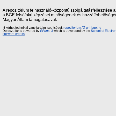
A repozitórium felhasználó-központú szolgáltatásfejlesztés
a BGE felsőfokú képzései minőségének és hozzáférhetőségének
Magyar Állam támogatásával.
Itt kérhet technikai vagy tartalmi segítséget:
repozitorium AT uni-bge.hu
Dolgozattár is powered by
EPrints 3
which is developed by the
School of Electr
software credits
.