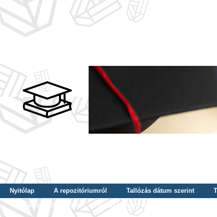
Nyitólap
A repozitóriumról
Tallózás dátum szerint
T
Tallózás szerző szerint
Tallózás nyelv szerint
Tallózás ké