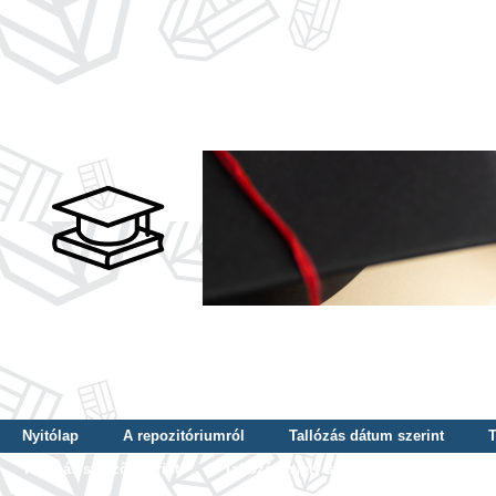
Nyitólap
A repozitóriumról
Tallózás dátum szerint
T
Tallózás szerző szerint
Tallózás nyelv szerint
Tallózás ké