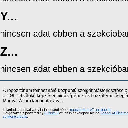
Y...
nincsen adat ebben a szekcióba
Z...
nincsen adat ebben a szekcióba
A repozitórium felhasználó-központú szolgáltatásfejlesztés
a BGE felsőfokú képzései minőségének és hozzáférhetőségének
Magyar Állam támogatásával.
Itt kérhet technikai vagy tartalmi segítséget:
repozitorium AT uni-bge.hu
Dolgozattár is powered by
EPrints 3
which is developed by the
School of Electr
software credits
.