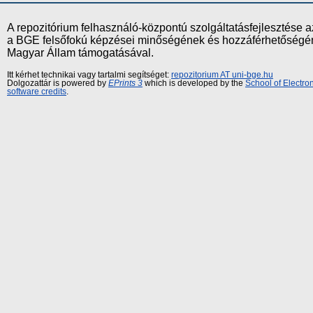
A repozitórium felhasználó-központú szolgáltatásfejlesztés
a BGE felsőfokú képzései minőségének és hozzáférhetőségének
Magyar Állam támogatásával.
Itt kérhet technikai vagy tartalmi segítséget:
repozitorium AT uni-bge.hu
Dolgozattár is powered by
EPrints 3
which is developed by the
School of Electr
software credits
.