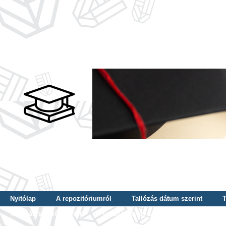
Nyitólap
A repozitóriumról
Tallózás dátum szerint
T
Tallózás szerző szerint
Tallózás nyelv szerint
Tallózás ké