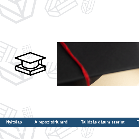
Nyitólap
A repozitóriumról
Tallózás dátum szerint
T
Tallózás szerző szerint
Tallózás nyelv szerint
Tallózás ké