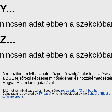
Y...
nincsen adat ebben a szekcióba
Z...
nincsen adat ebben a szekcióba
A repozitórium felhasználó-központú szolgáltatásfejlesztés
a BGE felsőfokú képzései minőségének és hozzáférhetőségének
Magyar Állam támogatásával.
Itt kérhet technikai vagy tartalmi segítséget:
repozitorium AT uni-bge.hu
Dolgozattár is powered by
EPrints 3
which is developed by the
School of Electr
software credits
.