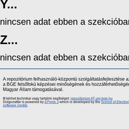
Y...
nincsen adat ebben a szekcióba
Z...
nincsen adat ebben a szekcióba
A repozitórium felhasználó-központú szolgáltatásfejlesztés
a BGE felsőfokú képzései minőségének és hozzáférhetőségének
Magyar Állam támogatásával.
Itt kérhet technikai vagy tartalmi segítséget:
repozitorium AT uni-bge.hu
Dolgozattár is powered by
EPrints 3
which is developed by the
School of Electr
software credits
.