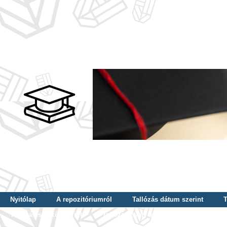
Nyitólap
A repozitóriumról
Tallózás dátum szerint
T
Tallózás szerző szerint
Tallózás nyelv szerint
Tallózás ké