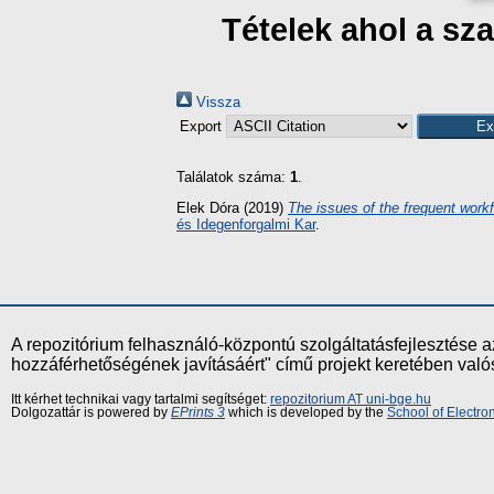
Tételek ahol a sz
Vissza
Export
Találatok száma:
1
.
Elek Dóra
(2019)
The issues of the frequent workf
és Idegenforgalmi Kar
.
A repozitórium felhasználó-központú szolgáltatásfejlesztés
hozzáférhetőségének javításáért" című projekt keretében val
Itt kérhet technikai vagy tartalmi segítséget:
repozitorium AT uni-bge.hu
Dolgozattár is powered by
EPrints 3
which is developed by the
School of Electr