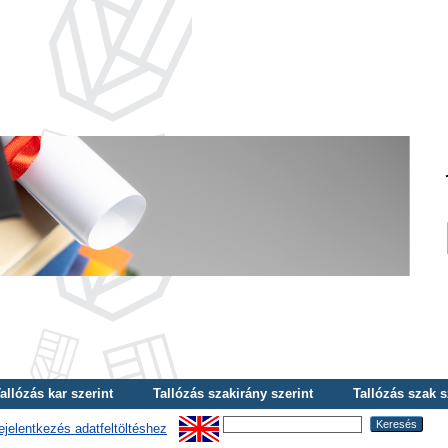
allózás kar szerint
Tallózás szakirány szerint
Tallózás szak s
ejelentkezés adatfeltöltéshez