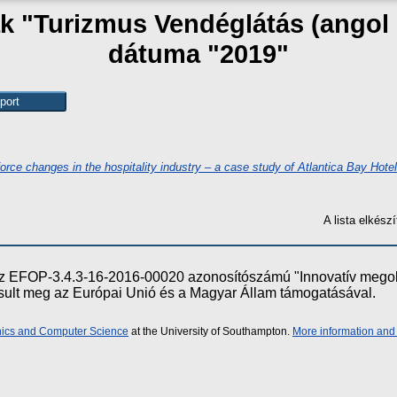
ak "Turizmus Vendéglátás (angol
dátuma "2019"
orce changes in the hospitality industry – a case study of Atlantica Bay Hote
A lista elkés
e az EFOP-3.4.3-16-2016-00020 azonosítószámú "Innovatív meg
ósult meg az Európai Unió és a Magyar Állam támogatásával.
onics and Computer Science
at the University of Southampton.
More information and 