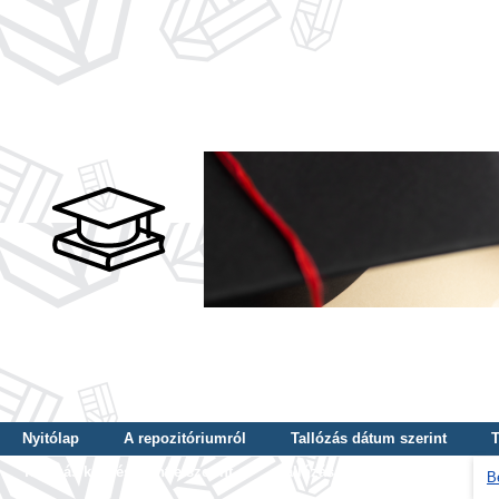
Nyitólap
A repozitóriumról
Tallózás dátum szerint
T
Tallózás képzés szintje szerint
Tallózás kulcsszó szerint
B