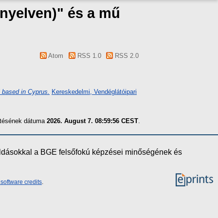
 nyelven)" és a mű
Atom
RSS 1.0
RSS 2.0
l based in Cyprus.
Kereskedelmi, Vendéglátóipari
zítésének dátuma
2026. August 7. 08:59:56 CEST
.
oldásokkal a BGE felsőfokú képzései minőségének és
software credits
.