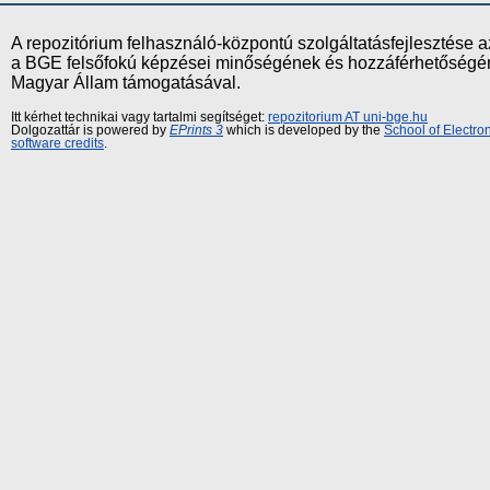
A repozitórium felhasználó-központú szolgáltatásfejlesztés
a BGE felsőfokú képzései minőségének és hozzáférhetőségének
Magyar Állam támogatásával.
Itt kérhet technikai vagy tartalmi segítséget:
repozitorium AT uni-bge.hu
Dolgozattár is powered by
EPrints 3
which is developed by the
School of Electr
software credits
.