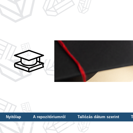
Nyitólap
A repozitóriumról
Tallózás dátum szerint
T
Tallózás szerző szerint
Tallózás nyelv szerint
Tallózás ké