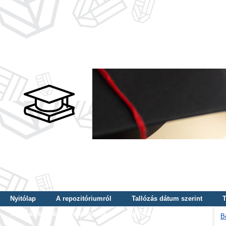
Nyitólap
A repozitóriumról
Tallózás dátum szerint
T
Tallózás képzés szintje szerint
Tallózás kulcsszó szerint
B