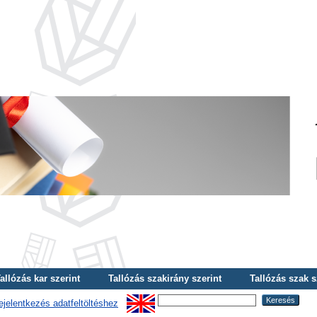
allózás kar szerint
Tallózás szakirány szerint
Tallózás szak s
ejelentkezés adatfeltöltéshez