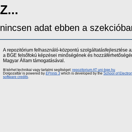
Z...
nincsen adat ebben a szekcióba
A repozitórium felhasználó-központú szolgáltatásfejlesztés
a BGE felsőfokú képzései minőségének és hozzáférhetőségének
Magyar Állam támogatásával.
Itt kérhet technikai vagy tartalmi segítséget:
repozitorium AT uni-bge.hu
Dolgozattár is powered by
EPrints 3
which is developed by the
School of Electr
software credits
.