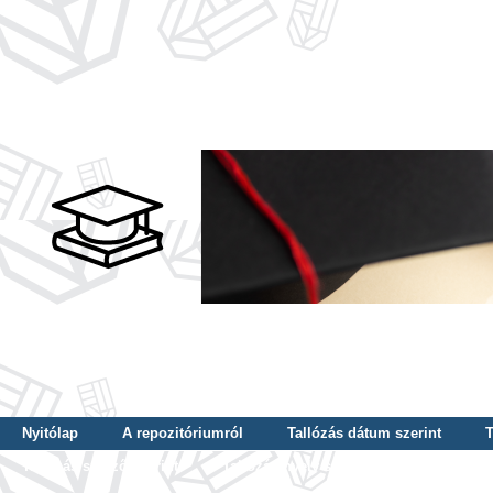
Nyitólap
A repozitóriumról
Tallózás dátum szerint
T
Tallózás szerző szerint
Tallózás nyelv szerint
Tallózás ké