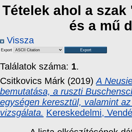
Tételek ahol a szak
és a mű 
Vissza
Export
Találatok száma:
1
.
Csitkovics Márk
(2019)
A Neusie
bemutatása, a ruszti Buschensc
egységen keresztül, valamint az 
vizsgálata.
Kereskedelmi, Vendég