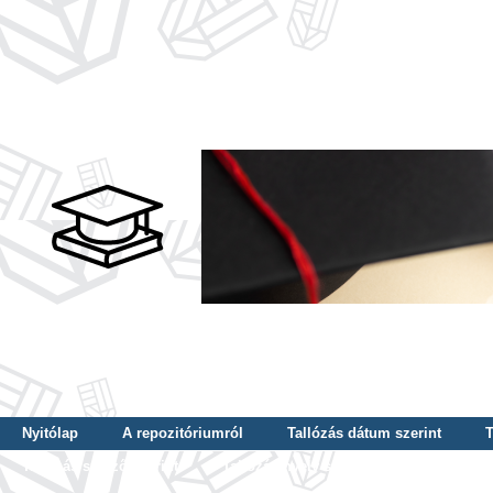
Nyitólap
A repozitóriumról
Tallózás dátum szerint
T
Tallózás szerző szerint
Tallózás nyelv szerint
Tallózás ké