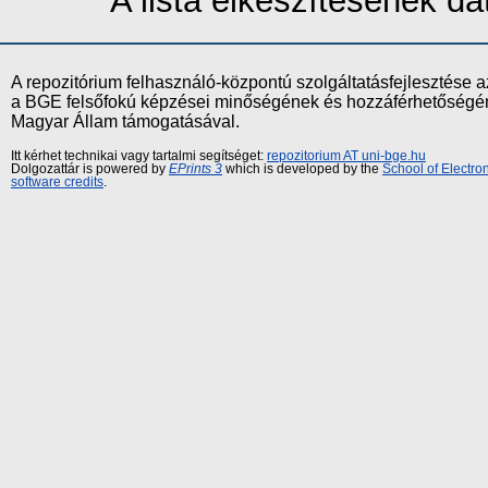
A lista elkészítésének 
A repozitórium felhasználó-központú szolgáltatásfejlesztés
a BGE felsőfokú képzései minőségének és hozzáférhetőségének
Magyar Állam támogatásával.
Itt kérhet technikai vagy tartalmi segítséget:
repozitorium AT uni-bge.hu
Dolgozattár is powered by
EPrints 3
which is developed by the
School of Electr
software credits
.