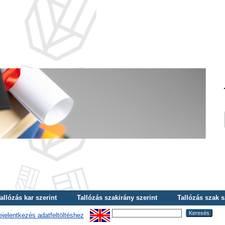
allózás kar szerint
Tallózás szakirány szerint
Tallózás szak s
ejelentkezés adatfeltöltéshez