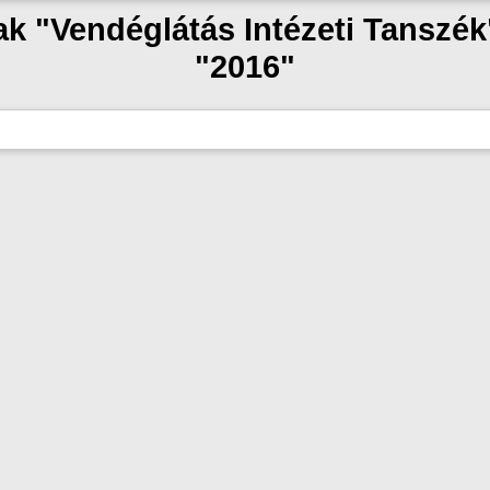
zak "Vendéglátás Intézeti Tanszé
"2016"