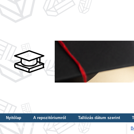
Nyitólap
A repozitóriumról
Tallózás dátum szerint
T
Tallózás képzés szintje szerint
Tallózás kulcsszó szerint
B