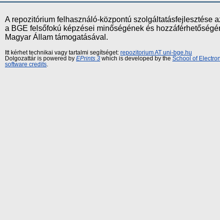
A repozitórium felhasználó-központú szolgáltatásfejlesztés
a BGE felsőfokú képzései minőségének és hozzáférhetőségének
Magyar Állam támogatásával.
Itt kérhet technikai vagy tartalmi segítséget:
repozitorium AT uni-bge.hu
Dolgozattár is powered by
EPrints 3
which is developed by the
School of Electr
software credits
.