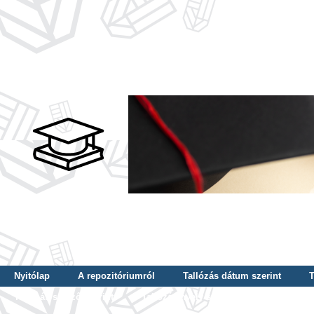
Nyitólap
A repozitóriumról
Tallózás dátum szerint
T
Tallózás szerző szerint
Tallózás nyelv szerint
Tallózás ké