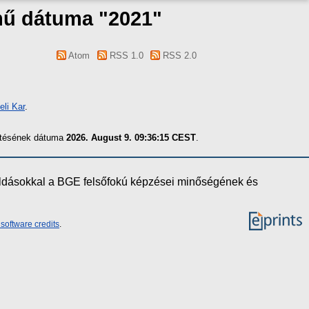
 mű dátuma "2021"
Atom
RSS 1.0
RSS 2.0
li Kar
.
zítésének dátuma
2026. August 9. 09:36:15 CEST
.
oldásokkal a BGE felsőfokú képzései minőségének és
software credits
.