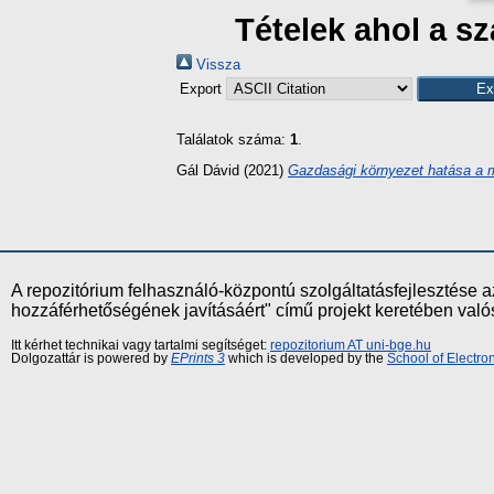
Tételek ahol a s
Vissza
Export
Találatok száma:
1
.
Gál Dávid
(2021)
Gazdasági környezet hatása a mul
A repozitórium felhasználó-központú szolgáltatásfejlesztés
hozzáférhetőségének javításáért" című projekt keretében val
Itt kérhet technikai vagy tartalmi segítséget:
repozitorium AT uni-bge.hu
Dolgozattár is powered by
EPrints 3
which is developed by the
School of Electr