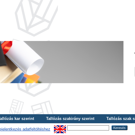
allózás kar szerint
Tallózás szakirány szerint
Tallózás szak s
ejelentkezés adatfeltöltéshez