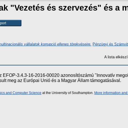
zak "Vezetés és szervezés" és a
tinacionális vállalatok korrupció ellenes törekvéseire.
Pénzügyi és Számvite
A lista elkés
e az EFOP-3.4.3-16-2016-00020 azonosítószámú "Innovatív meg
ósult meg az Európai Unió és a Magyar Állam támogatásával.
onics and Computer Science
at the University of Southampton.
More information and 