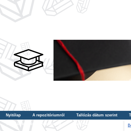
Nyitólap
A repozitóriumról
Tallózás dátum szerint
T
Tallózás képzés szintje szerint
Tallózás kulcsszó szerint
B