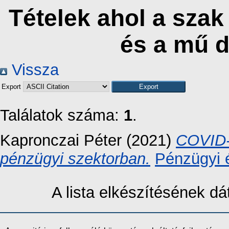
Tételek ahol a szak
és a mű 
Vissza
Export
Találatok száma:
1
.
Kapronczai Péter
(2021)
COVID-1
pénzügyi szektorban.
Pénzügyi é
A lista elkészítésének 