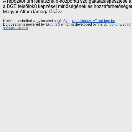
A repozitórium felhasználó-központú szolgáltatásfejlesztés
a BGE felsőfokú képzései minőségének és hozzáférhetőségének
Magyar Állam támogatásával.
Itt kérhet technikai vagy tartalmi segítséget:
repozitorium AT uni-bge.hu
Dolgozattár is powered by
EPrints 3
which is developed by the
School of Electr
software credits
.