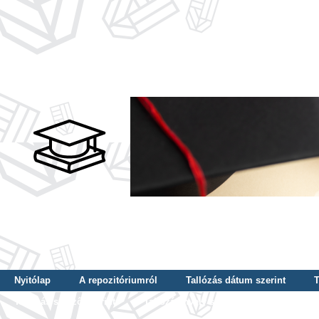
Nyitólap
A repozitóriumról
Tallózás dátum szerint
T
Tallózás szerző szerint
Tallózás nyelv szerint
Tallózás ké