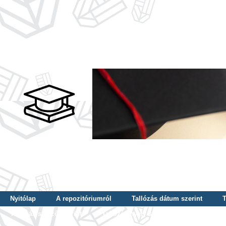
Nyitólap
A repozitóriumról
Tallózás dátum szerint
T
Tallózás szerző szerint
Tallózás nyelv szerint
Tallózás ké