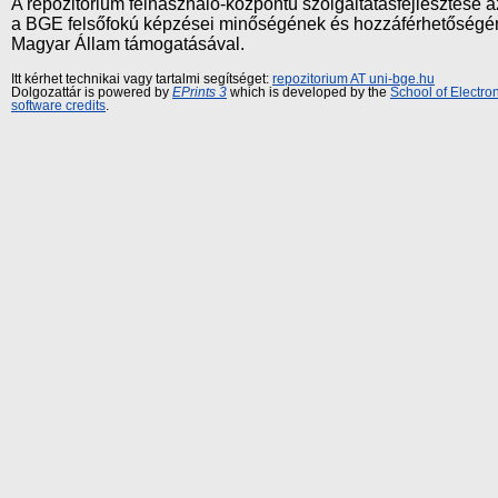
A repozitórium felhasználó-központú szolgáltatásfejlesztés
a BGE felsőfokú képzései minőségének és hozzáférhetőségének
Magyar Állam támogatásával.
Itt kérhet technikai vagy tartalmi segítséget:
repozitorium AT uni-bge.hu
Dolgozattár is powered by
EPrints 3
which is developed by the
School of Electr
software credits
.