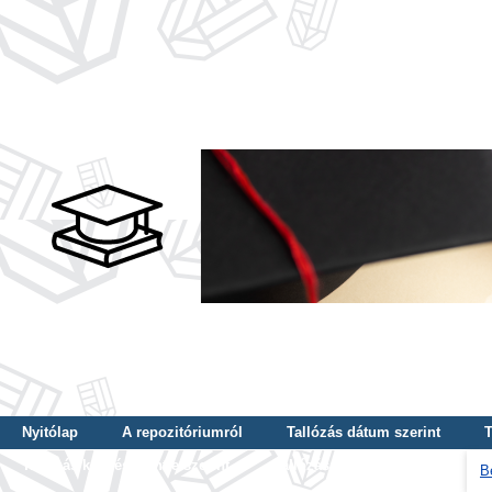
Nyitólap
A repozitóriumról
Tallózás dátum szerint
T
Tallózás képzés szintje szerint
Tallózás kulcsszó szerint
B