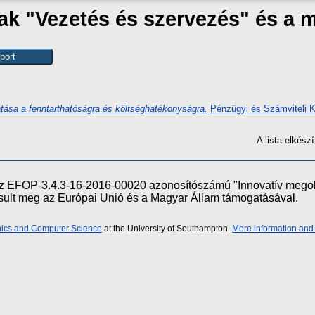
zak "Vezetés és szervezés" és a
hatása a fenntarthatóságra és költséghatékonyságra.
Pénzügyi és Számviteli K
A lista elkés
e az EFOP-3.4.3-16-2016-00020 azonosítószámú "Innovatív meg
ósult meg az Európai Unió és a Magyar Állam támogatásával.
onics and Computer Science
at the University of Southampton.
More information and 