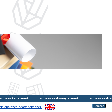
allózás kar szerint
Tallózás szakirány szerint
Tallózás szak s
ejelentkezés adatfeltöltéshez