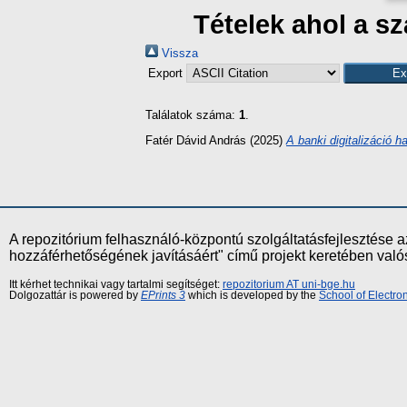
Tételek ahol a s
Vissza
Export
Találatok száma:
1
.
Fatér Dávid András
(2025)
A banki digitalizáció 
A repozitórium felhasználó-központú szolgáltatásfejlesztés
hozzáférhetőségének javításáért" című projekt keretében val
Itt kérhet technikai vagy tartalmi segítséget:
repozitorium AT uni-bge.hu
Dolgozattár is powered by
EPrints 3
which is developed by the
School of Electr