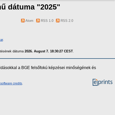
 mű dátuma "2025"
Atom
RSS 1.0
RSS 2.0
ar
.
zítésének dátuma
2026. August 7. 18:30:27 CEST
.
oldásokkal a BGE felsőfokú képzései minőségének és
software credits
.