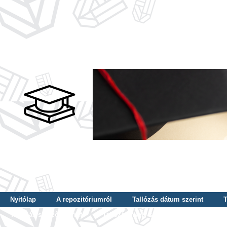
Nyitólap
A repozitóriumról
Tallózás dátum szerint
T
Tallózás szerző szerint
Tallózás nyelv szerint
Tallózás ké