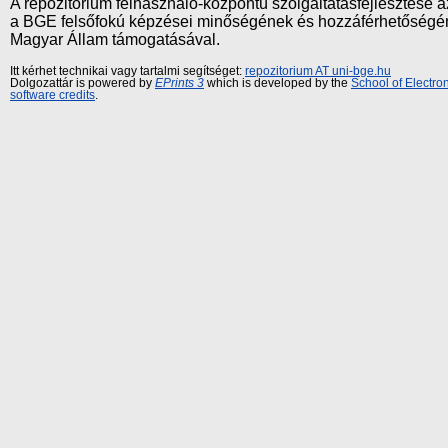
A repozitórium felhasználó-központú szolgáltatásfejlesztés
a BGE felsőfokú képzései minőségének és hozzáférhetőségének
Magyar Állam támogatásával.
Itt kérhet technikai vagy tartalmi segítséget:
repozitorium AT uni-bge.hu
Dolgozattár is powered by
EPrints 3
which is developed by the
School of Electr
software credits
.