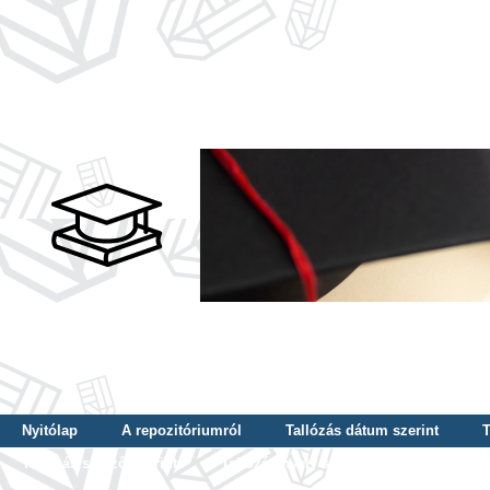
Nyitólap
A repozitóriumról
Tallózás dátum szerint
T
Tallózás szerző szerint
Tallózás nyelv szerint
Tallózás ké