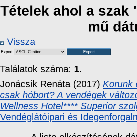
Tételek ahol a szak
mű dát
Vissza
Export
Találatok száma:
1
.
Jonácsik Renáta
(2017)
Korunk é
csak hóbort? A vendégek változ
Wellness Hotel**** Superior szol
Vendéglátóipari és Idegenforgal