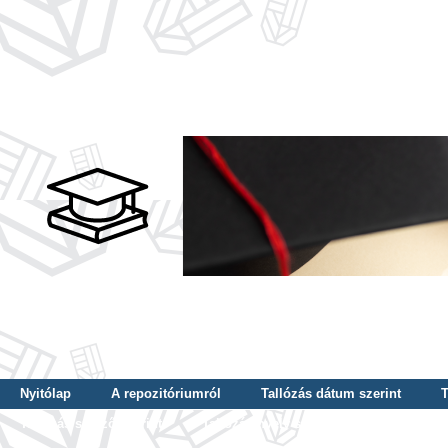
Nyitólap
A repozitóriumról
Tallózás dátum szerint
T
Tallózás szerző szerint
Tallózás nyelv szerint
Tallózás ké