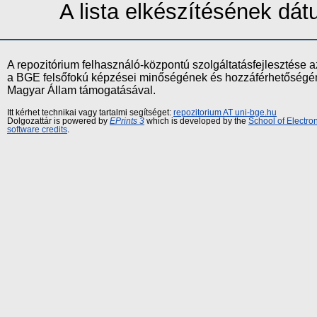
A lista elkészítésének dá
A repozitórium felhasználó-központú szolgáltatásfejlesztés
a BGE felsőfokú képzései minőségének és hozzáférhetőségének
Magyar Állam támogatásával.
Itt kérhet technikai vagy tartalmi segítséget:
repozitorium AT uni-bge.hu
Dolgozattár is powered by
EPrints 3
which is developed by the
School of Electr
software credits
.