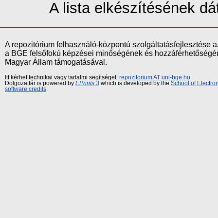
A lista elkészítésének 
A repozitórium felhasználó-központú szolgáltatásfejlesztés
a BGE felsőfokú képzései minőségének és hozzáférhetőségének
Magyar Állam támogatásával.
Itt kérhet technikai vagy tartalmi segítséget:
repozitorium AT uni-bge.hu
Dolgozattár is powered by
EPrints 3
which is developed by the
School of Electr
software credits
.