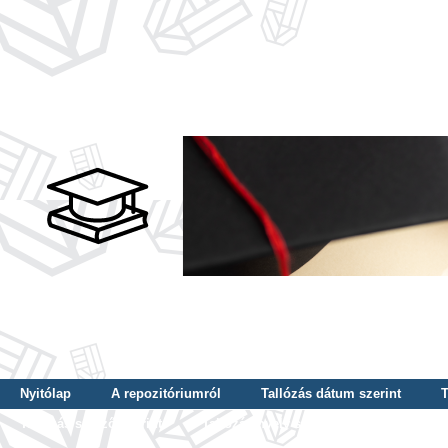
Nyitólap
A repozitóriumról
Tallózás dátum szerint
T
Tallózás szerző szerint
Tallózás nyelv szerint
Tallózás ké