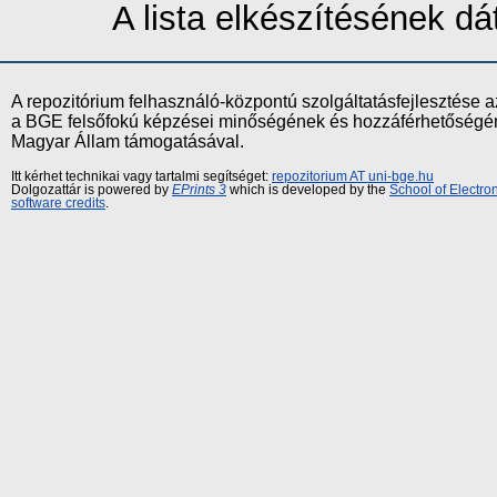
A lista elkészítésének 
A repozitórium felhasználó-központú szolgáltatásfejlesztés
a BGE felsőfokú képzései minőségének és hozzáférhetőségének
Magyar Állam támogatásával.
Itt kérhet technikai vagy tartalmi segítséget:
repozitorium AT uni-bge.hu
Dolgozattár is powered by
EPrints 3
which is developed by the
School of Electr
software credits
.