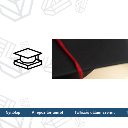
Nyitólap
A repozitóriumról
Tallózás dátum szerint
T
Tallózás szerző szerint
Tallózás nyelv szerint
Tallózás ké