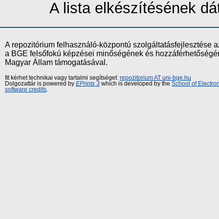
A lista elkészítésének 
A repozitórium felhasználó-központú szolgáltatásfejlesztés
a BGE felsőfokú képzései minőségének és hozzáférhetőségének
Magyar Állam támogatásával.
Itt kérhet technikai vagy tartalmi segítséget:
repozitorium AT uni-bge.hu
Dolgozattár is powered by
EPrints 3
which is developed by the
School of Electr
software credits
.