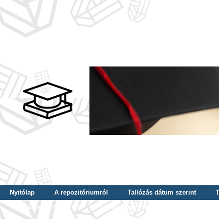
Nyitólap
A repozitóriumról
Tallózás dátum szerint
T
Tallózás szerző szerint
Tallózás nyelv szerint
Tallózás ké