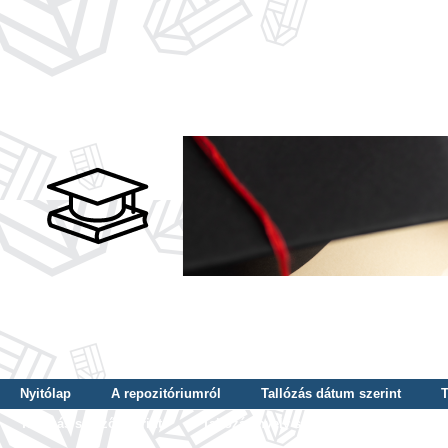
Nyitólap
A repozitóriumról
Tallózás dátum szerint
T
Tallózás szerző szerint
Tallózás nyelv szerint
Tallózás ké