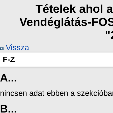
Tételek ahol a
Vendéglátás-FO
"
Vissza
F-Z
A...
nincsen adat ebben a szekcióba
B...