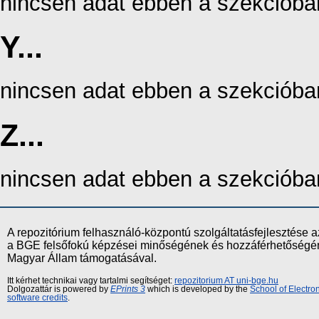
nincsen adat ebben a szekcióba
Y...
nincsen adat ebben a szekcióba
Z...
nincsen adat ebben a szekcióba
A repozitórium felhasználó-központú szolgáltatásfejlesztés
a BGE felsőfokú képzései minőségének és hozzáférhetőségének
Magyar Állam támogatásával.
Itt kérhet technikai vagy tartalmi segítséget:
repozitorium AT uni-bge.hu
Dolgozattár is powered by
EPrints 3
which is developed by the
School of Electr
software credits
.