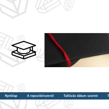
Nyitólap
A repozitóriumról
Tallózás dátum szerint
T
Tallózás szerző szerint
Tallózás nyelv szerint
Tallózás ké