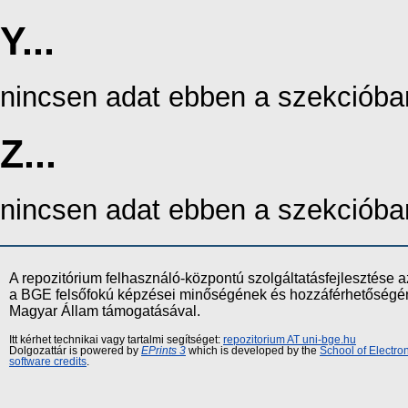
Y...
nincsen adat ebben a szekcióba
Z...
nincsen adat ebben a szekcióba
A repozitórium felhasználó-központú szolgáltatásfejlesztés
a BGE felsőfokú képzései minőségének és hozzáférhetőségének
Magyar Állam támogatásával.
Itt kérhet technikai vagy tartalmi segítséget:
repozitorium AT uni-bge.hu
Dolgozattár is powered by
EPrints 3
which is developed by the
School of Electr
software credits
.