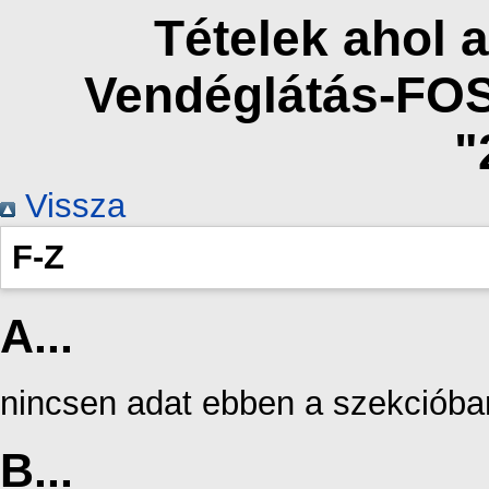
Tételek ahol a
Vendéglátás-FO
"
Vissza
F-Z
A...
nincsen adat ebben a szekcióba
B...